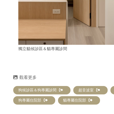
獨立貓候診區＆貓專屬診間
狗候診區＆狗專屬診間
超音波室
狗專屬住院部
貓專屬住院部