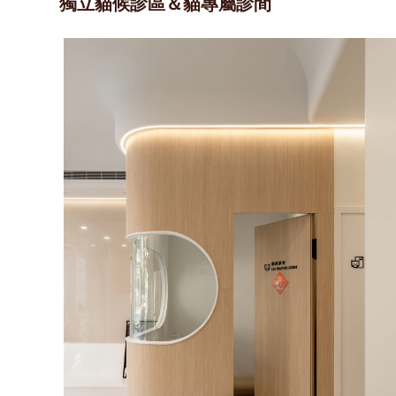
獨立貓候診區＆貓專屬診間