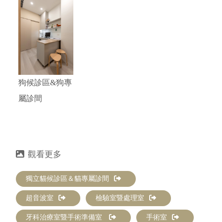
狗候診區&狗專
屬診間
獨立貓候診區＆貓專屬診間
超音波室
檢驗室暨處理室
牙科治療室暨手術準備室
手術室